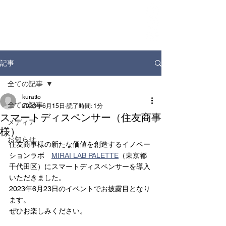
ホーム
お知らせ
店舗情報
ドリンクディスペンサー
企業情報
記事
全ての記事
kuratto
全ての記事
2023年6月15日
読了時間: 1分
スマートディスペンサー（住友商事
メディア
様）
お知らせ
住友商事様の新たな価値を創造するイノベー
ションラボ　
MIRAI LAB PALETTE
（東京都
千代田区）にスマートディスペンサーを導入
いただきました。
2023年6月23日のイベントでお披露目となり
ます。
ぜひお楽しみください。