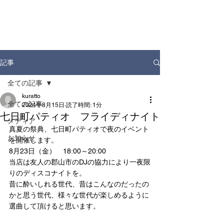
ホーム
お知らせ
店舗情報
ドリンクディスペンサー
企業情報
記事
全ての記事
kuratto
全ての記事
2024年8月15日
読了時間: 1分
七日町パティオ フライディナイト
メディア
真夏の祭典、七日町パティオで夜のイベント
お知らせ
を開催します。
8月23日（金）　18:00～20:00
当店は友人の郡山市のDJの協力により一夜限
りのディスコナイトを。
昔に酔いしれる世代、昔はこんなのだったの
かと思う世代、様々な世代が楽しめるように
選曲して頂けると思います。