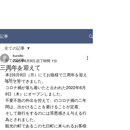
ホーム
お知らせ
店舗情報
ドリンクディスペンサー
企業情報
記事
全ての記事
kuratto
全ての記事
2025年6月9日
読了時間: 1分
三周年を迎えて
メディア
本日6月9日（月）にてお陰様で三周年を迎え
お知らせ
ることができました。
コロナ禍が落ち着いたと云われた2022年6月
9日（木）にオープンしました。
不要不急の外出を控えて、のコロナ禍の二年
間は、出かけることを避けることが定着、
そして旅行をするのには罪悪感さえ与える行
為とされました。
観光の町であるこの七日町に来られるお客様