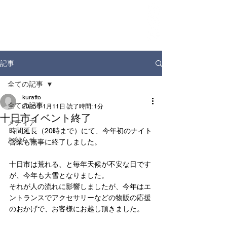
ホーム
お知らせ
店舗情報
ドリンクディスペンサー
企業情報
記事
全ての記事
kuratto
全ての記事
2025年1月11日
読了時間: 1分
十日市イベント終了
メディア
時間延長（20時まで）にて、今年初のナイト
お知らせ
営業も無事に終了しました。
十日市は荒れる、と毎年天候が不安な日です
が、今年も大雪となりました。
それが人の流れに影響しましたが、今年はエ
ントランスでアクセサリーなどの物販の応援
のおかげで、お客様にお越し頂きました。