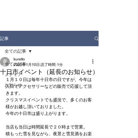
ホーム
お知らせ
店舗情報
ドリンクディスペンサー
企業情報
記事
全ての記事
kuratto
全ての記事
2025年1月10日
読了時間: 1分
十日市イベント（延長のお知らせ）
メディア
１月１０日は毎年十日市の日ですが、今年は
お知らせ
入口でアクセサリーなどの販売で応援して頂
きます。
クリスマスイベントでも盛況で、多くのお客
様がお越し頂いておりました。
今年の十日市は盛り上がります。
当店も当日は時間延長で２０時まで営業。
積もった雪を見ながら、夜景と雪見酒をお楽