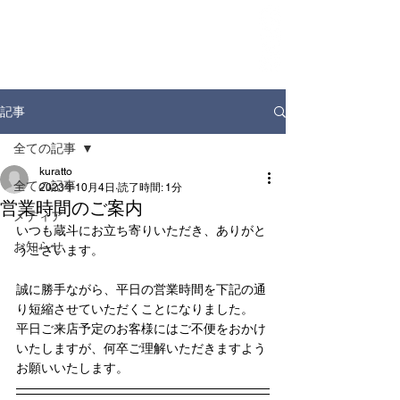
ホーム
お知らせ
店舗情報
ドリンクディスペンサー
企業情報
記事
全ての記事
kuratto
全ての記事
2023年10月4日
読了時間: 1分
営業時間のご案内
メディア
いつも蔵斗にお立ち寄りいただき、ありがと
お知らせ
うございます。
誠に勝手ながら、平日の営業時間を下記の通
り短縮させていただくことになりました。
平日ご来店予定のお客様にはご不便をおかけ
いたしますが、何卒ご理解いただきますよう
お願いいたします。