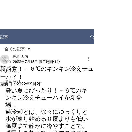
ホーム
お知らせ
店舗情報
ドリンクディスペンサー
企業情報
記事
全ての記事
理紗 坂内
全ての記事
2022年7月15日
読了時間: 1分
新感覚！－６℃のキンキン冷えチュ
メディア
ーハイ！
お知らせ
更新日：
2022年9月2日
暑い夏にぴったり！－６℃のキ
ンキン冷えチューハイが新登
場！
過冷却とは、徐々にゆっくりと
水が凍り始める０度よりも低い
温度まで静かに冷やすことで、