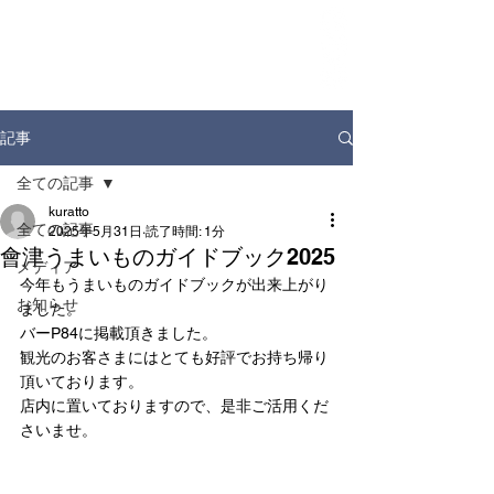
ホーム
お知らせ
店舗情報
ドリンクディスペンサー
企業情報
記事
全ての記事
kuratto
全ての記事
2025年5月31日
読了時間: 1分
會津うまいものガイドブック2025
メディア
今年もうまいものガイドブックが出来上がり
お知らせ
ました。
バーP84に掲載頂きました。
観光のお客さまにはとても好評でお持ち帰り
頂いております。
店内に置いておりますので、是非ご活用くだ
さいませ。