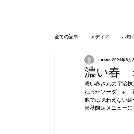
ホーム
お知らせ
全ての記事
メディア
お知
kuratto
2024年8月
濃い春 
濃い春さんの宇治抹
ねっかソーダ　+　
他では味わえない組
※秋限定メニューに