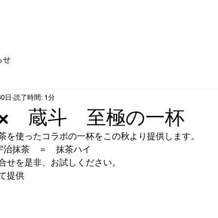
店舗情報
ドリンクディスペンサー
企業情報
らせ
30日
読了時間: 1分
× 蔵斗 至極の一杯
茶を使ったコラボの一杯をこの秋より提供します。
宇治抹茶　＝　抹茶ハイ
合せを是非、お試しください。
て提供