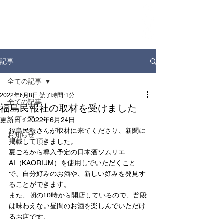
ホーム
お知らせ
店舗情報
ドリンクディスペンサー
企業情報
記事
全ての記事
2022年6月8日
読了時間: 1分
全ての記事
福島民報社の取材を受けました
メディア
更新日：
2022年6月24日
福島民報さんが取材に来てくださり、新聞に
お知らせ
掲載して頂きました。
夏ごろから導入予定の日本酒ソムリエ
AI（KAORIUM）を使用しでいただくこと
で、自分好みのお酒や、新しい好みを発見す
ることができます。
また、朝の10時から開店しているので、普段
は味わえない昼間のお酒を楽しんでいただけ
るお店です。