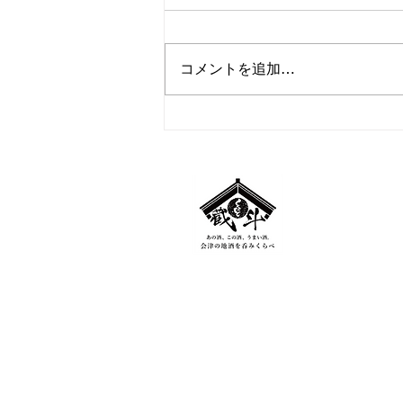
コメントを追加…
8月営業のお知らせ
​HIDAK
福島県会津若松
​TEL：
0242-9
MAIL：
kuratt