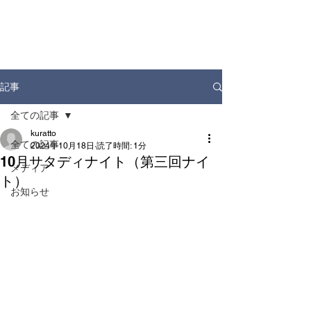
ホーム
お知らせ
店舗情報
ドリンクディスペンサー
企業情報
記事
全ての記事
kuratto
全ての記事
2024年10月18日
読了時間: 1分
10月サタディナイト（第三回ナイ
メディア
ト）
お知らせ