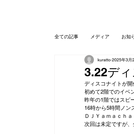
ホーム
お知らせ
全ての記事
メディア
お知
kuratto
2025年3月
3.22デ
ディスコナイトが開
初めて2階でのイベ
昨年の1階ではスピ
16時から5時間ノ
ＤＪＹａｍａｃｈａ
次回は未定ですが、