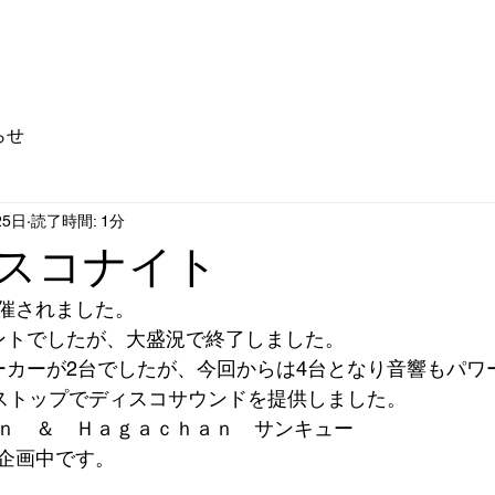
店舗情報
ドリンクディスペンサー
企業情報
らせ
25日
読了時間: 1分
ィスコナイト
催されました。
ントでしたが、大盛況で終了しました。
ーカーが2台でしたが、今回からは4台となり音響もパワ
ンストップでディスコサウンドを提供しました。
ｎ　＆　Ｈａｇａｃｈａｎ　サンキュー
企画中です。