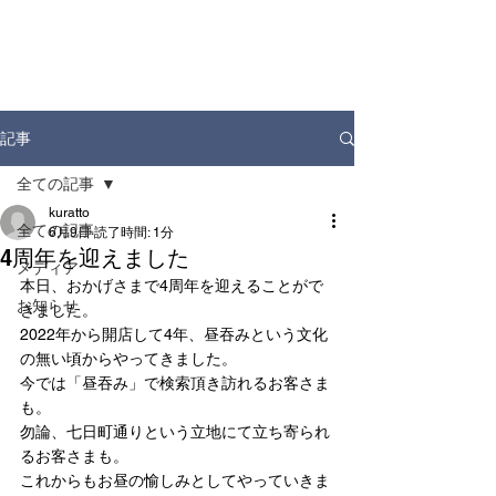
ホーム
お知らせ
店舗情報
ドリンクディスペンサー
企業情報
記事
全ての記事
kuratto
全ての記事
6月9日
読了時間: 1分
4周年を迎えました
メディア
本日、おかげさまで4周年を迎えることがで
お知らせ
きました。
2022年から開店して4年、昼吞みという文化
の無い頃からやってきました。
今では「昼吞み」で検索頂き訪れるお客さま
も。
勿論、七日町通りという立地にて立ち寄られ
るお客さまも。
これからもお昼の愉しみとしてやっていきま