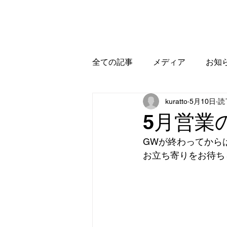
ホーム
お知らせ
全ての記事
メディア
お知
kuratto
5月10日
読
5月営業
GWが終わってから
お立ち寄りをお待ち