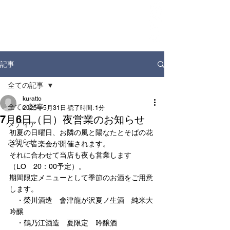
ホーム
お知らせ
店舗情報
ドリンクディスペンサー
企業情報
記事
全ての記事
kuratto
全ての記事
2025年5月31日
読了時間: 1分
7月6日（日）夜営業のお知らせ
メディア
初夏の日曜日、お隣の風と陽なたとそばの花
お知らせ
さんで音楽会が開催されます。
それに合わせて当店も夜も営業します
（LO　20：00予定）。
期間限定メニューとして季節のお酒をご用意
します。
　・榮川酒造　會津龍が沢夏ノ生酒　純米大
吟醸
　・鶴乃江酒造　夏限定　吟醸酒