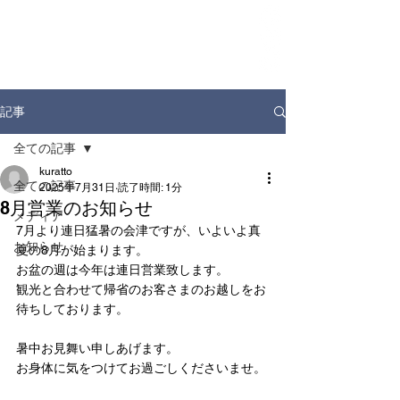
ホーム
お知らせ
店舗情報
ドリンクディスペンサー
企業情報
記事
全ての記事
kuratto
全ての記事
2025年7月31日
読了時間: 1分
8月営業のお知らせ
メディア
7月より連日猛暑の会津ですが、いよいよ真
お知らせ
夏の8月が始まります。
お盆の週は今年は連日営業致します。
観光と合わせて帰省のお客さまのお越しをお
待ちしております。
暑中お見舞い申しあげます。
お身体に気をつけてお過ごしくださいませ。