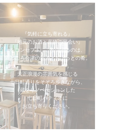
『気軽に立ち寄れる』
『地元のお酒と産物の出会い』
​をコンセプトにご提供するのは、
酒どころ会津の地酒とちょっとの肴。
大正浪漫の雰囲気を感じる
七日町通りをそぞろ歩きながら、
蔵をリノベーションした
七日町パティオに
お立ち寄りください。