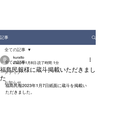
ホーム
お知らせ
店舗情報
ドリンクディスペンサー
企業情報
記事
全ての記事
kuratto
全ての記事
2023年1月8日
読了時間: 1分
福島民報様に蔵斗掲載いただきまし
メディア
た
お知らせ
福島民報2023年1月7日紙面に蔵斗を掲載い
ただきました。