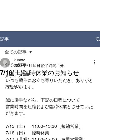
ホーム
お知らせ
店舗情報
ドリンクディスペンサー
企業情報
記事
全ての記事
kuratto
全ての記事
2023年7月15日
読了時間: 1分
7/16(土)臨時休業のお知らせ
メディア
いつも蔵斗にお立ち寄りいただき、ありがと
お知らせ
うございます。
誠に勝手ながら、下記の日程について
営業時間を短縮および臨時休業とさせていた
だきます。
7/15（土）　11:00~15:30（短縮営業）
7/16（日）　臨時休業
7/17（月祝）11:00~17:00　※通常営業